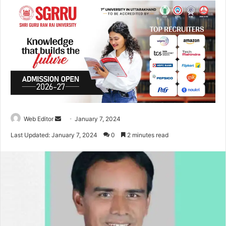
Web Editor
S
January 7, 2024
e
Last Updated: January 7, 2024
0
2 minutes read
n
d
a
n
e
m
a