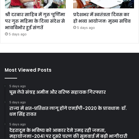
श्री दरबार साहिब में गुरु पूर्णिमा
प्रदेशभर में स्वतंत्रता दिवस का
पर गुरु महिमा के दिव्य संदेश से
हो भव्य आयोजनः मुख्य सचिव
भावविभोर हुई संगतें
5 days ago
5 days ago
Most Viewed Posts
5 days ago
घूस लेते संग्रह अमीन और वरिष्ठ सहायक गिरफ्तार
5 days ago
राज्य में शत-प्रतिशत लागू होंगे एनईपी-2020 के प्रावधानः डाॅ.
धन सिंह रावत
5 days ago
देहरादून के भविष्य को आकार देने उमड़ रही जनता,
महायोजना-2041 पर दूसरे चरण की सुनवाई में बढ़ी भागीदारी