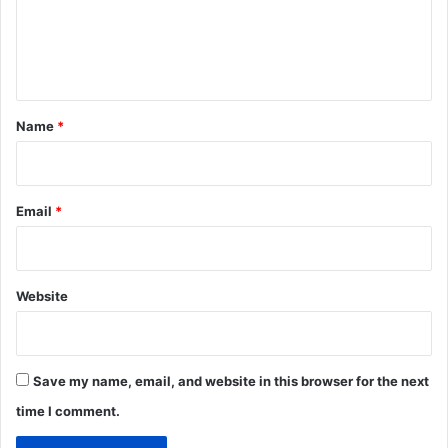
e
n
t
*
Name
*
Email
*
Website
Save my name, email, and website in this browser for the next
time I comment.