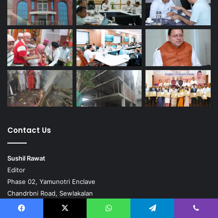
Contact Us
Sushil Rawat
Editor
Phase 02, Yamunotri Enclave
Chandrbni Road, Sewlakalan
Dehradun
Mo. 9411312629