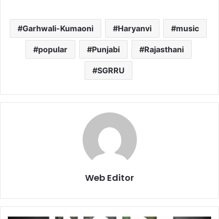
Garhwali-Kumaoni
Haryanvi
music
popular
Punjabi
Rajasthani
SGRRU
Web Editor