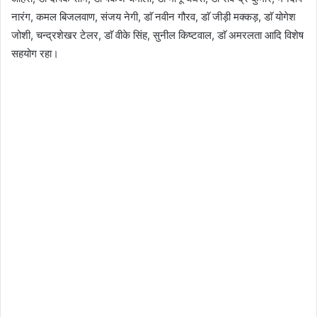
नारंग, कमल बिजलवाण, संजय नेगी, डाॅ नवीन गौरव, डाॅ जीड़ी मक्कड़, डाॅ योगेश
जोशी, चन्द्रशेखर टेलर, डाॅ वीके सिंह, सुनील किष्टवाल, डाॅ अमरलता आदि विशेष
सहयोग रहा।