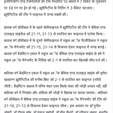
इंजीनियरिंग एण्ड टैक्नोलाॅजी की टीम निर्धारित 10 ओवरों में 7 विकेट के नुकसान
पर 58 रन पर ढ़ेर हो गई। ह्यूमैनिटीज के नितिन ने 3 विकेट चटकाए।
ह्यूमैनिटीज़ की टीम ने फाइनल में जगह पक्की की।
बालक वर्ग वाॅलीबाल में के पहले सेमीफाइनल में ह्यूमैनिटीज की टीम ने बेसिक एण्ड
एप्लाइड साइंसेज़ को 21-11, 21-13 से पराजित कर फाइनल में प्रवेश किया।
बालक वर्ग वाॅलीबाल में के दूसरे सेमीफाइनल में स्कूल आॅफ पैरामैडिकल ने स्कूल
आॅफ मैनेजमेंट को 21-15, 21-14 से शिकस्त देकर फाइनल में जगह बनाई।
बालक वर्ग बैडमिंटन एकल में स्कूल आॅफ बेसिक एण्ड एप्लाइड साइंस के हर्ष ने
स्कूल आॅफ मैनेजमेंट के रितिक को 2-1 से पराजित कर खिताबी जीत दर्ज की।
बालिका वर्ग बैडमिंटन एकल में स्कूल आॅफ बेसिक एण्ड एप्लाइड साइंस की पूर्णमा
खाद्यान्न ह्यूमैनिटीज की मनीषा बिष्ट को 2-1 से पराजित कर फाइनल ट्राॅफी
जीती। बैडमिंटन डबल्स में तनिष पंवार एवम् विवके पंवार की जोड़ी अव्वल रही, वहीं
बालिका वर्ग में नियाशा और अंकिता की जोड़ी ने खिताब पर कब्जा जमाया। बालिका
वर्ग वाॅलीबाल में बेसिक एण्ड एप्लाइड साइंस ने स्कूल आॅफ मैनेजमेंट की टीम को
21-19, 21-13 से शिकस्त देकर फाइनल जीता। इस अवसर पर डाॅ पुनीत
ओहरी, डाॅ दीपक सोम, डाॅ पंकज चमोली, डाॅ मीनू चैधरी, डाॅ रविन्द्र कुमार, मनदीप