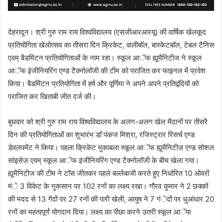
देहरादून। श्री गुरु राम राय विश्वविद्यालय (एसजीआरआरयू) की वार्षिक खेलकूद
प्रतियोगिता खेलोत्सव का तीसरा दिन क्रिकेट, वालीबाॅल, बास्केटबाॅल, टेबल टैनिस
एवम् बैडमिंटन प्रतियोगिताओं के नाम रहा। स्कूल आॅफ ह्यूमैनिटीज ने स्कूल
आॅफ इंजीनियरिंग एण्ड टैक्नोलाॅजी की टीम को पराजित कर फाइनल में प्रवेश
किया। बैडमिंटन प्रतियोगिता में हर्ष और पूर्णिमा ने अपने अपने प्रतिद्वंदियों को
पराजित कर खिताबी जीत दर्ज की।
बुधवार को श्री गुरु राम राय विश्वविद्यालय के अलग-अलग खेल मैदानों पर तीसरेे
दिन की प्रतियोगिताओं का शुभारंभ डाॅ पंकज मिश्रा, रजिस्ट्रार रिसर्च एण्ड
डेवलपमेंट ने किया। पहला क्रिकेट मुकाबला स्कूल आॅफ ह्यूमैनिटीज़ एण्ड सोशल
सांइसेज़ एवम् स्कूल आॅफ इंजीनियरिंग एण्ड टैक्नोलाॅजी के बीच खेला गया।
ह्यूमैनिटीज की टीम ने टाॅस जीतकर पहले बल्लेबाजी करते हुए निर्धारित 10 ओवरों
मंे 3 विकेट के नुकसान पर 102 रनों का लक्ष्य रखा। गौरव कुमार ने 2 छक्कों
की मदद से 13 गेंदों पर 27 रनों की पारी खेली, आयुष ने 7 गंेदों पर धुआंधार 20
रनों का महत्वपूर्णं योगदान दिया। लक्ष्य का पीछा करने उतरी स्कूल आॅफ