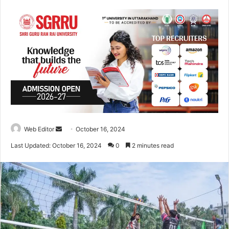
Web Editor
S
October 16, 2024
e
Last Updated: October 16, 2024
0
2 minutes read
n
d
a
n
e
m
a