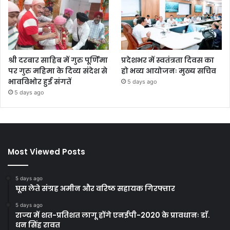
श्री दरबार साहिब में गुरु पूर्णिमा
प्रदेशभर में स्वतंत्रता दिवस का
पर गुरु महिमा के दिव्य संदेश से
हो भव्य आयोजनः मुख्य सचिव
भावविभोर हुई संगतें
5 days ago
5 days ago
Most Viewed Posts
5 days ago
घूस लेते संग्रह अमीन और वरिष्ठ सहायक गिरफ्तार
5 days ago
राज्य में शत-प्रतिशत लागू होंगे एनईपी-2020 के प्रावधानः डाॅ.
धन सिंह रावत