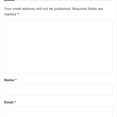
Your email address will not be published.
Required fields are
marked
*
C
o
m
m
e
n
t
*
Name
*
Email
*