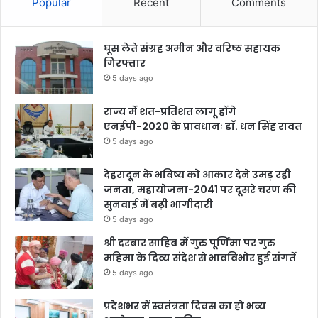
Popular
Recent
Comments
घूस लेते संग्रह अमीन और वरिष्ठ सहायक
गिरफ्तार
5 days ago
राज्य में शत-प्रतिशत लागू होंगे
एनईपी-2020 के प्रावधानः डाॅ. धन सिंह रावत
5 days ago
देहरादून के भविष्य को आकार देने उमड़ रही
जनता, महायोजना-2041 पर दूसरे चरण की
सुनवाई में बढ़ी भागीदारी
5 days ago
श्री दरबार साहिब में गुरु पूर्णिमा पर गुरु
महिमा के दिव्य संदेश से भावविभोर हुई संगतें
5 days ago
प्रदेशभर में स्वतंत्रता दिवस का हो भव्य