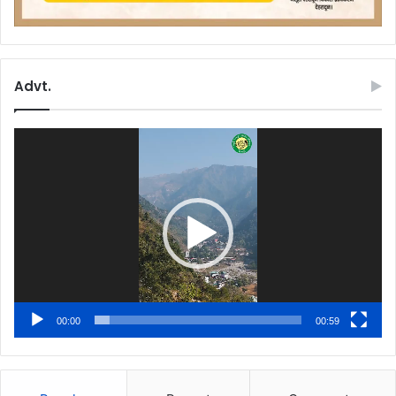
Advt.
Video
Player
00:00
00:59