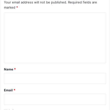
Your email address will not be published.
Required fields are
marked
*
C
o
m
m
e
n
t
*
Name
*
Email
*