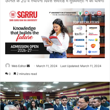
उपनल के 20 वें स्थापना दिवस समारोह में मुख्यमंत्री ने की घोषणा
Web Editor
S
March 11, 2024
Last Updated: March 11, 2024
e
0
2 minutes read
n
d
a
n
e
m