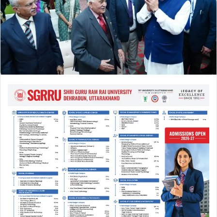
a
i
l