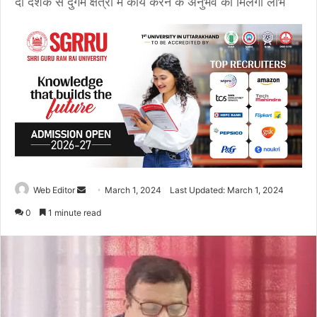
दो दशक से दुर्गम क्षेत्रों में कार्य करने के अनुभव का मिलेगा लाभ
Web Editor
S
March 1, 2024
Last Updated: March 1, 2024
e
0
1 minute read
n
d
a
n
e
m