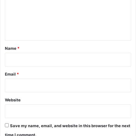
m
m
e
n
t
*
Name
*
Email
*
Website
Save my name, email, and website in this browser for the next
time I comment.