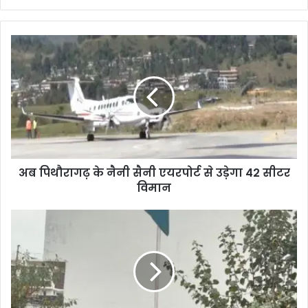
अब पिथौरागढ़ के नैनी सैनी एयरपोर्ट से उड़ेगा 42 सीटर
विमान