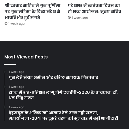
श्री दरबार साहिब में गुरु पूर्णिमा
प्रदेशभर में स्वतंत्रता दिवस का
पर गुरु महिमा के दिव्य संदेश से
हो भव्य आयोजनः मुख्य सचिव
भावविभोर हुई संगतें
1 week ago
1 week ago
Most Viewed Posts
1 week ago
घूस लेते संग्रह अमीन और वरिष्ठ सहायक गिरफ्तार
1 week ago
राज्य में शत-प्रतिशत लागू होंगे एनईपी-2020 के प्रावधानः डाॅ.
धन सिंह रावत
1 week ago
देहरादून के भविष्य को आकार देने उमड़ रही जनता,
महायोजना-2041 पर दूसरे चरण की सुनवाई में बढ़ी भागीदारी