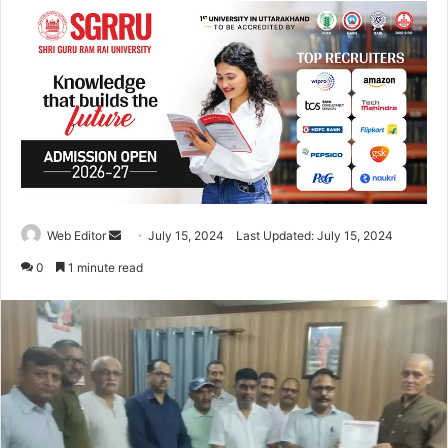
Web Editor
S
July 15, 2024
Last Updated: July 15, 2024
e
0
1 minute read
n
d
a
n
e
m
a