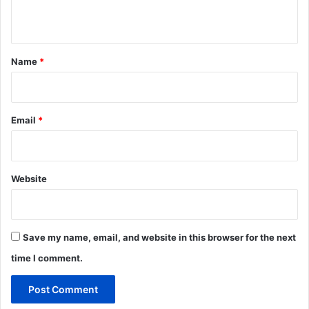
n
t
*
Name
*
Email
*
Website
Save my name, email, and website in this browser for the next
time I comment.