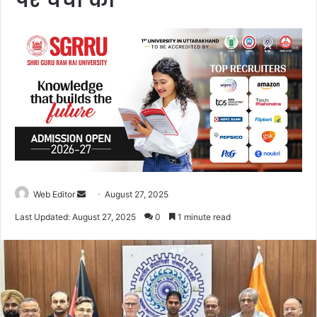
पर चर्चा की
Web Editor
S
August 27, 2025
e
Last Updated: August 27, 2025
0
1 minute read
n
d
a
n
e
m