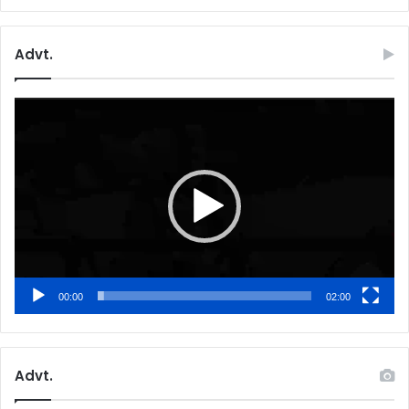
Advt.
Video
Player
00:00
02:00
Advt.