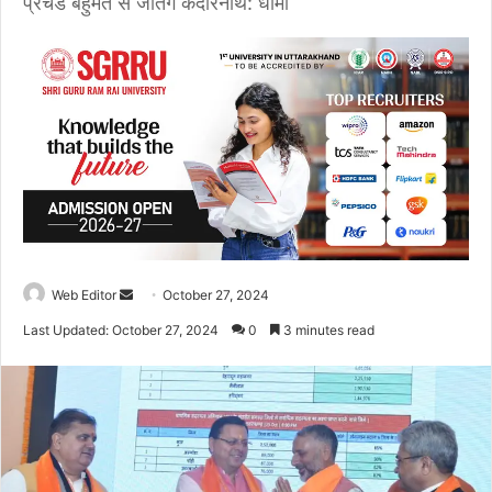
प्रचंड बहुमत से जीतेंगे केदारनाथ: धामी
Web Editor
S
October 27, 2024
e
Last Updated: October 27, 2024
0
3 minutes read
n
d
a
n
e
m