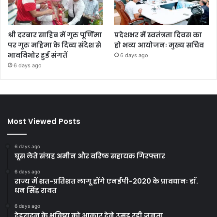
श्री दरबार साहिब में गुरु पूर्णिमा
प्रदेशभर में स्वतंत्रता दिवस का
पर गुरु महिमा के दिव्य संदेश से
हो भव्य आयोजनः मुख्य सचिव
भावविभोर हुई संगतें
6 days ago
6 days ago
Most Viewed Posts
6 days ago
घूस लेते संग्रह अमीन और वरिष्ठ सहायक गिरफ्तार
6 days ago
राज्य में शत-प्रतिशत लागू होंगे एनईपी-2020 के प्रावधानः डाॅ.
धन सिंह रावत
6 days ago
देहरादून के भविष्य को आकार देने उमड़ रही जनता,