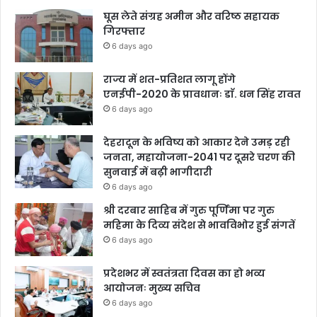
घूस लेते संग्रह अमीन और वरिष्ठ सहायक
गिरफ्तार
6 days ago
राज्य में शत-प्रतिशत लागू होंगे
एनईपी-2020 के प्रावधानः डाॅ. धन सिंह रावत
6 days ago
देहरादून के भविष्य को आकार देने उमड़ रही
जनता, महायोजना-2041 पर दूसरे चरण की
सुनवाई में बढ़ी भागीदारी
6 days ago
श्री दरबार साहिब में गुरु पूर्णिमा पर गुरु
महिमा के दिव्य संदेश से भावविभोर हुई संगतें
6 days ago
प्रदेशभर में स्वतंत्रता दिवस का हो भव्य
आयोजनः मुख्य सचिव
6 days ago