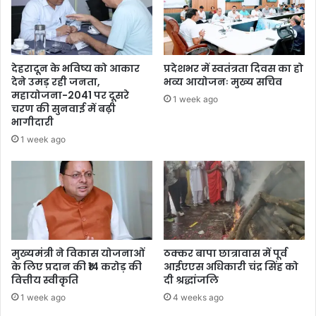
देहरादून के भविष्य को आकार
प्रदेशभर में स्वतंत्रता दिवस का हो
देने उमड़ रही जनता,
भव्य आयोजनः मुख्य सचिव
महायोजना-2041 पर दूसरे
1 week ago
चरण की सुनवाई में बढ़ी
भागीदारी
1 week ago
मुख्यमंत्री ने विकास योजनाओं
ठक्कर बापा छात्रावास में पूर्व
के लिए प्रदान की ₹14 करोड़ की
आईएएस अधिकारी चंद्र सिंह को
वित्तीय स्वीकृति
दी श्रद्धांजलि
1 week ago
4 weeks ago