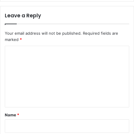
Leave a Reply
Your email address will not be published.
Required fields are
marked
*
C
o
m
m
e
n
t
*
Name
*