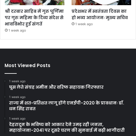
श्री दरबार साहिब में गुरु पूर्णिमा
प्रदेशभर में स्वतंत्रता दिवस का
पर गुरु महिमा के दिव्य संदेश से
हो भव्य आयोजनः मुख्य सचिव
भावविभोर हुई संगतें
1 week ago
1 week ago
Most Viewed Posts
1 week ago
घूस लेते संग्रह अमीन और वरिष्ठ सहायक गिरफ्तार
1 week ago
राज्य में शत-प्रतिशत लागू होंगे एनईपी-2020 के प्रावधानः डाॅ.
धन सिंह रावत
1 week ago
देहरादून के भविष्य को आकार देने उमड़ रही जनता,
महायोजना-2041 पर दूसरे चरण की सुनवाई में बढ़ी भागीदारी