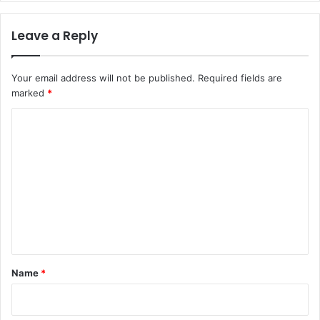
Leave a Reply
Your email address will not be published.
Required fields are
marked
*
C
o
m
m
e
n
t
*
Name
*