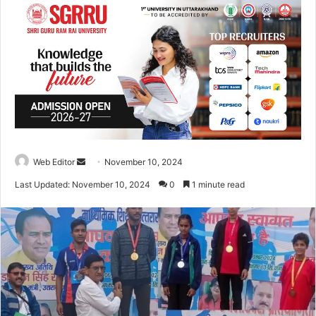
Web Editor
S
November 10, 2024
e
Last Updated: November 10, 2024
0
1 minute read
n
d
a
n
e
m
a
i