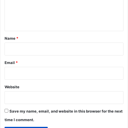
m
e
n
t
*
Name
*
Email
*
Website
Save my name, email, and website in this browser for the next
time I comment.