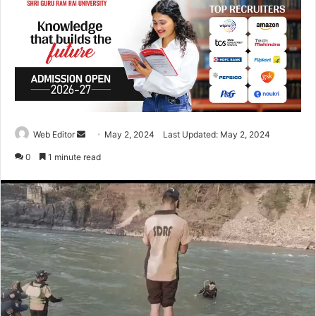
Web Editor
S
May 2, 2024
Last Updated: May 2, 2024
e
0
1 minute read
n
d
a
n
e
m
a
i
l