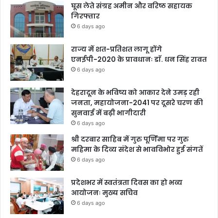
घूस लेते संग्रह अमीन और वरिष्ठ सहायक
गिरफ्तार
6 days ago
राज्य में शत-प्रतिशत लागू होंगे
एनईपी-2020 के प्रावधानः डाॅ. धन सिंह रावत
6 days ago
देहरादून के भविष्य को आकार देने उमड़ रही
जनता, महायोजना-2041 पर दूसरे चरण की
सुनवाई में बढ़ी भागीदारी
6 days ago
श्री दरबार साहिब में गुरु पूर्णिमा पर गुरु
महिमा के दिव्य संदेश से भावविभोर हुई संगतें
6 days ago
प्रदेशभर में स्वतंत्रता दिवस का हो भव्य
आयोजनः मुख्य सचिव
6 days ago