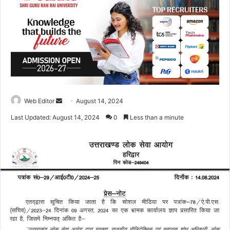
Web Editor
S
August 14, 2024
e
Last Updated: August 14, 2024
0
Less than a minute
n
d
a
n
e
m
a
i
l