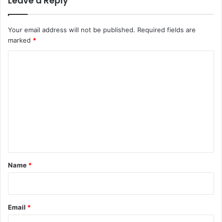
Leave a Reply
Your email address will not be published.
Required fields are
marked
*
C
o
m
m
e
n
t
*
Name
*
Email
*