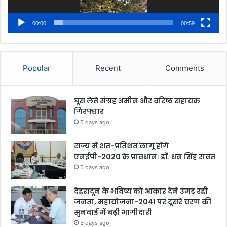
00:00
00:59
Popular
Recent
Comments
घूस लेते संग्रह अमीन और वरिष्ठ सहायक
गिरफ्तार
5 days ago
राज्य में शत-प्रतिशत लागू होंगे
एनईपी-2020 के प्रावधानः डाॅ. धन सिंह रावत
5 days ago
देहरादून के भविष्य को आकार देने उमड़ रही
जनता, महायोजना-2041 पर दूसरे चरण की
सुनवाई में बढ़ी भागीदारी
5 days ago