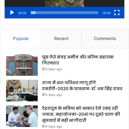
00:00
00:59
Popular
Recent
Comments
घूस लेते संग्रह अमीन और वरिष्ठ सहायक
गिरफ्तार
6 days ago
राज्य में शत-प्रतिशत लागू होंगे
एनईपी-2020 के प्रावधानः डाॅ. धन सिंह रावत
6 days ago
देहरादून के भविष्य को आकार देने उमड़ रही
जनता, महायोजना-2041 पर दूसरे चरण की
सुनवाई में बढ़ी भागीदारी
6 days ago