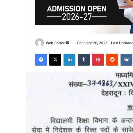
Web Editor
S
February 26, 2026
Last Updated
e
Facebook
X
LinkedIn
Tumblr
Pinterest
Reddit
VK
n
d
a
n
e
m
a
i
l