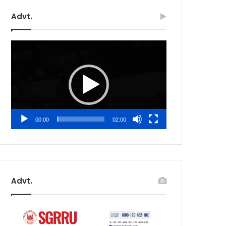
Advt.
Video
Player
00:00
02:00
Advt.