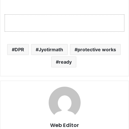
DPR
Jyotirmath
protective works
ready
Web Editor