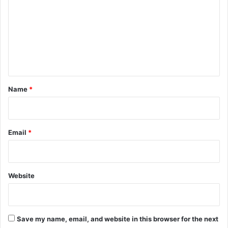
m
m
e
n
t
*
Name
*
Email
*
Website
Save my name, email, and website in this browser for the next