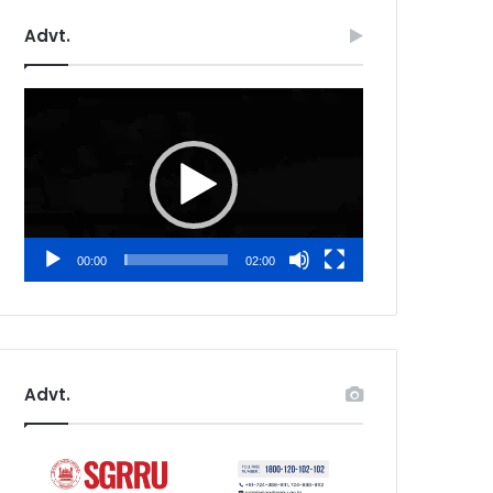
Advt.
Video
Player
00:00
02:00
Advt.