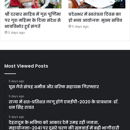
श्री दरबार साहिब में गुरु पूर्णिमा
प्रदेशभर में स्वतंत्रता दिवस का
पर गुरु महिमा के दिव्य संदेश से
हो भव्य आयोजनः मुख्य सचिव
भावविभोर हुई संगतें
5 days ago
5 days ago
Most Viewed Posts
5 days ago
घूस लेते संग्रह अमीन और वरिष्ठ सहायक गिरफ्तार
5 days ago
राज्य में शत-प्रतिशत लागू होंगे एनईपी-2020 के प्रावधानः डाॅ.
धन सिंह रावत
5 days ago
देहरादून के भविष्य को आकार देने उमड़ रही जनता,
महायोजना-2041 पर दूसरे चरण की सुनवाई में बढ़ी भागीदारी