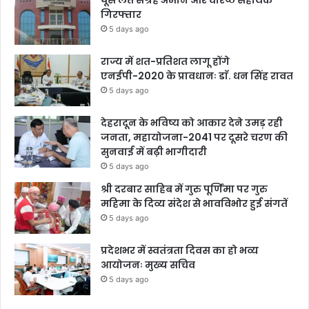
घूस लेते संग्रह अमीन और वरिष्ठ सहायक
गिरफ्तार
5 days ago
राज्य में शत-प्रतिशत लागू होंगे
एनईपी-2020 के प्रावधानः डाॅ. धन सिंह रावत
5 days ago
देहरादून के भविष्य को आकार देने उमड़ रही
जनता, महायोजना-2041 पर दूसरे चरण की
सुनवाई में बढ़ी भागीदारी
5 days ago
श्री दरबार साहिब में गुरु पूर्णिमा पर गुरु
महिमा के दिव्य संदेश से भावविभोर हुई संगतें
5 days ago
प्रदेशभर में स्वतंत्रता दिवस का हो भव्य
आयोजनः मुख्य सचिव
5 days ago