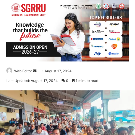
Web Editor
S
August 17, 2024
e
Last Updated: August 17, 2024
0
1 minute read
n
d
a
n
e
m
a