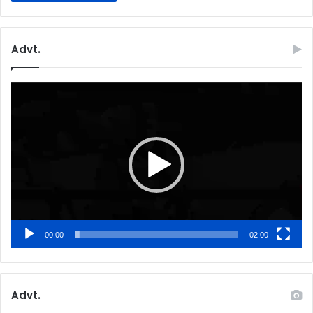
Advt.
Video
Player
00:00
02:00
Advt.