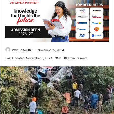
Web Editor
S
November 5, 2024
e
Last Updated: November 5, 2024
0
1 minute read
n
d
a
n
e
m
a
i
l