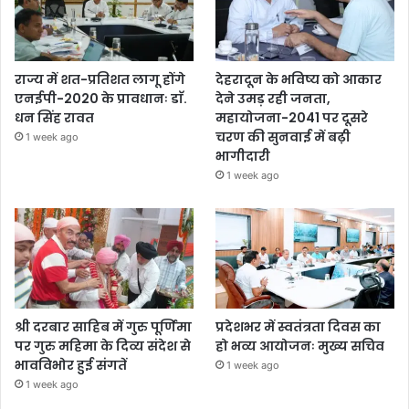
राज्य में शत-प्रतिशत लागू होंगे
देहरादून के भविष्य को आकार
एनईपी-2020 के प्रावधानः डाॅ.
देने उमड़ रही जनता,
धन सिंह रावत
महायोजना-2041 पर दूसरे
चरण की सुनवाई में बढ़ी
1 week ago
भागीदारी
1 week ago
श्री दरबार साहिब में गुरु पूर्णिमा
प्रदेशभर में स्वतंत्रता दिवस का
पर गुरु महिमा के दिव्य संदेश से
हो भव्य आयोजनः मुख्य सचिव
भावविभोर हुई संगतें
1 week ago
1 week ago