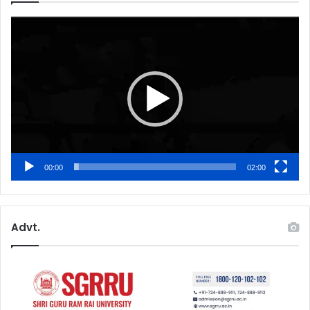
Video
Player
00:00
02:00
Advt.