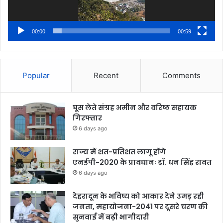
00:00
00:59
Popular
Recent
Comments
घूस लेते संग्रह अमीन और वरिष्ठ सहायक
गिरफ्तार
6 days ago
राज्य में शत-प्रतिशत लागू होंगे
एनईपी-2020 के प्रावधानः डाॅ. धन सिंह रावत
6 days ago
देहरादून के भविष्य को आकार देने उमड़ रही
जनता, महायोजना-2041 पर दूसरे चरण की
सुनवाई में बढ़ी भागीदारी