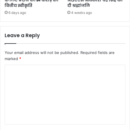
के लिए प्रदान की ₹14 करोड़ की
आईएएस अधिकारी चंद्र सिंह को
वित्तीय स्वीकृति
दी श्रद्धांजलि
6 days ago
4 weeks ago
Leave a Reply
Your email address will not be published.
Required fields are
marked
*
C
o
m
m
e
n
t