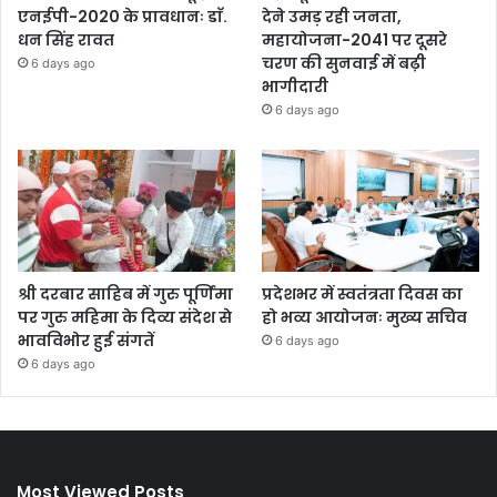
एनईपी-2020 के प्रावधानः डाॅ.
देने उमड़ रही जनता,
धन सिंह रावत
महायोजना-2041 पर दूसरे
चरण की सुनवाई में बढ़ी
6 days ago
भागीदारी
6 days ago
श्री दरबार साहिब में गुरु पूर्णिमा
प्रदेशभर में स्वतंत्रता दिवस का
पर गुरु महिमा के दिव्य संदेश से
हो भव्य आयोजनः मुख्य सचिव
भावविभोर हुई संगतें
6 days ago
6 days ago
Most Viewed Posts