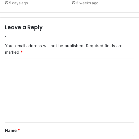
5 days ago
3 weeks ago
Leave a Reply
Your email address will not be published.
Required fields are
marked
*
C
o
m
m
e
n
t
*
Name
*