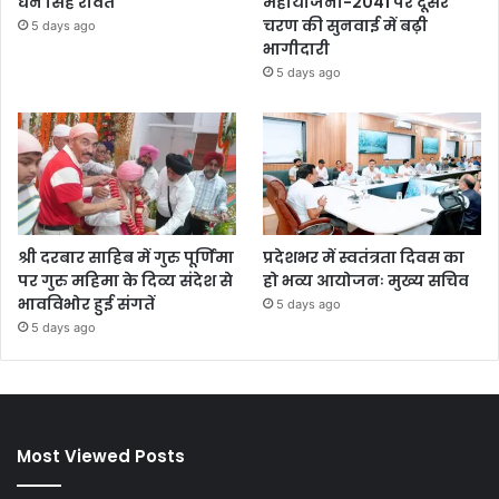
धन सिंह रावत
महायोजना-2041 पर दूसरे
चरण की सुनवाई में बढ़ी
5 days ago
भागीदारी
5 days ago
श्री दरबार साहिब में गुरु पूर्णिमा
प्रदेशभर में स्वतंत्रता दिवस का
पर गुरु महिमा के दिव्य संदेश से
हो भव्य आयोजनः मुख्य सचिव
भावविभोर हुई संगतें
5 days ago
5 days ago
Most Viewed Posts