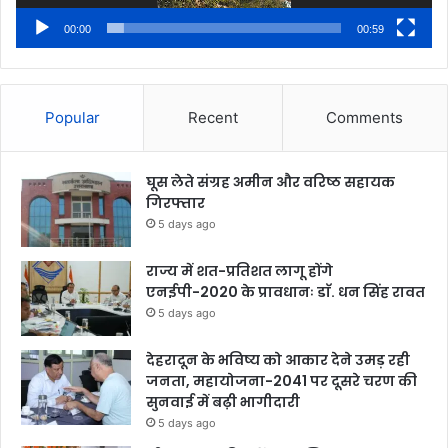
00:00
00:59
Popular
Recent
Comments
घूस लेते संग्रह अमीन और वरिष्ठ सहायक
गिरफ्तार
5 days ago
राज्य में शत-प्रतिशत लागू होंगे
एनईपी-2020 के प्रावधानः डाॅ. धन सिंह रावत
5 days ago
देहरादून के भविष्य को आकार देने उमड़ रही
जनता, महायोजना-2041 पर दूसरे चरण की
सुनवाई में बढ़ी भागीदारी
5 days ago