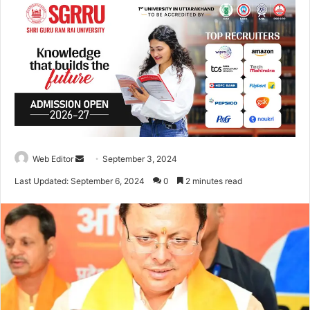
Web Editor
S
September 3, 2024
e
Last Updated: September 6, 2024
0
2 minutes read
n
d
a
n
e
m
a
i