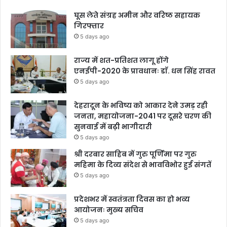
घूस लेते संग्रह अमीन और वरिष्ठ सहायक
गिरफ्तार
5 days ago
राज्य में शत-प्रतिशत लागू होंगे
एनईपी-2020 के प्रावधानः डाॅ. धन सिंह रावत
5 days ago
देहरादून के भविष्य को आकार देने उमड़ रही
जनता, महायोजना-2041 पर दूसरे चरण की
सुनवाई में बढ़ी भागीदारी
5 days ago
श्री दरबार साहिब में गुरु पूर्णिमा पर गुरु
महिमा के दिव्य संदेश से भावविभोर हुई संगतें
5 days ago
प्रदेशभर में स्वतंत्रता दिवस का हो भव्य
आयोजनः मुख्य सचिव
5 days ago