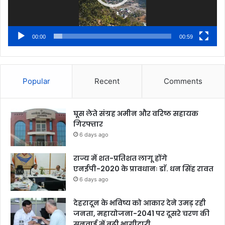
00:00
00:59
Popular
Recent
Comments
घूस लेते संग्रह अमीन और वरिष्ठ सहायक
गिरफ्तार
6 days ago
राज्य में शत-प्रतिशत लागू होंगे
एनईपी-2020 के प्रावधानः डाॅ. धन सिंह रावत
6 days ago
देहरादून के भविष्य को आकार देने उमड़ रही
जनता, महायोजना-2041 पर दूसरे चरण की
सुनवाई में बढ़ी भागीदारी