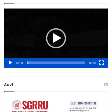
Video
Player
00:00
02:00
Advt.