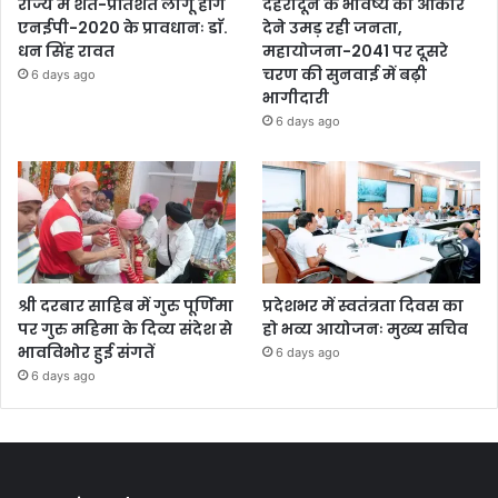
राज्य में शत-प्रतिशत लागू होंगे
देहरादून के भविष्य को आकार
एनईपी-2020 के प्रावधानः डाॅ.
देने उमड़ रही जनता,
धन सिंह रावत
महायोजना-2041 पर दूसरे
चरण की सुनवाई में बढ़ी
6 days ago
भागीदारी
6 days ago
श्री दरबार साहिब में गुरु पूर्णिमा
प्रदेशभर में स्वतंत्रता दिवस का
पर गुरु महिमा के दिव्य संदेश से
हो भव्य आयोजनः मुख्य सचिव
भावविभोर हुई संगतें
6 days ago
6 days ago