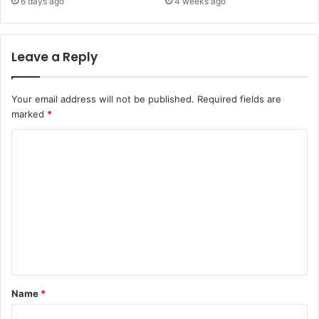
6 days ago
4 weeks ago
Leave a Reply
Your email address will not be published.
Required fields are
marked
*
C
o
m
m
e
n
t
*
Name
*