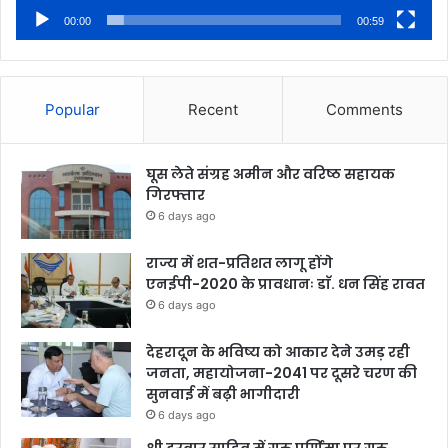
00:00
00:59
Popular
Recent
Comments
घूस लेते संग्रह अमीन और वरिष्ठ सहायक
गिरफ्तार
6 days ago
राज्य में शत-प्रतिशत लागू होंगे
एनईपी-2020 के प्रावधानः डाॅ. धन सिंह रावत
6 days ago
देहरादून के भविष्य को आकार देने उमड़ रही
जनता, महायोजना-2041 पर दूसरे चरण की
सुनवाई में बढ़ी भागीदारी
6 days ago
श्री दरबार साहिब में गुरु पूर्णिमा पर गुरु