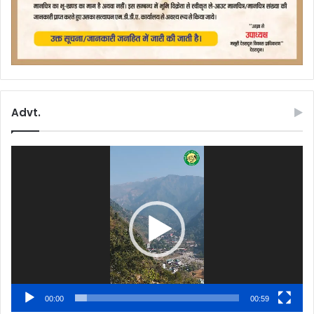
Advt.
Video
Player
00:00
00:59