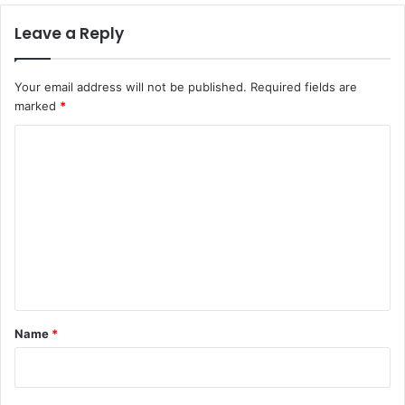
Leave a Reply
Your email address will not be published.
Required fields are
marked
*
C
o
m
m
e
n
t
*
Name
*