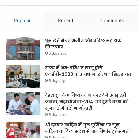
Popular
Recent
Comments
घूस लेते संग्रह अमीन और वरिष्ठ सहायक
गिरफ्तार
5 days ago
राज्य में शत-प्रतिशत लागू होंगे
एनईपी-2020 के प्रावधानः डाॅ. धन सिंह रावत
5 days ago
देहरादून के भविष्य को आकार देने उमड़ रही
जनता, महायोजना-2041 पर दूसरे चरण की
सुनवाई में बढ़ी भागीदारी
5 days ago
श्री दरबार साहिब में गुरु पूर्णिमा पर गुरु
महिमा के दिव्य संदेश से भावविभोर हुई संगतें
5 days ago