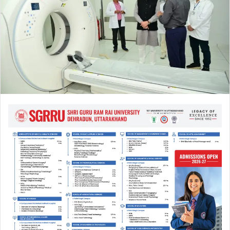
m
a
i
l