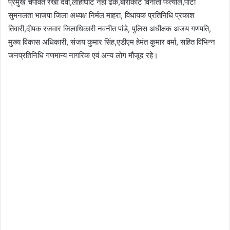
प्रमुख चंपावत रेखा देवी,लोहाघाट नेहा ढेक,बाराकोट विनीता फर्त्याल,पाटी
सुमनलता भाजपा जिला अध्यक्ष निर्मल माहरा, विधायक प्रतिनिधि प्रकाश
तिवारी,दीपक रजवार जिलाधिकारी नवनीत पांडे, पुलिस अधीक्षक अजय गणपति,
मुख्य विकास अधिकारी, संजय कुमार सिंह,एडीएम हेमंत कुमार वर्मा, सहित विभिन्न
जनप्रतिनिधि गणमान्य नागरिक एवं अन्य लोग मौजूद रहे।