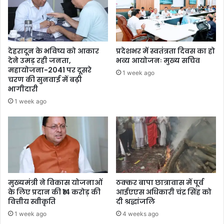
देहरादून के भविष्य को आकार
प्रदेशभर में स्वतंत्रता दिवस का हो
देने उमड़ रही जनता,
भव्य आयोजनः मुख्य सचिव
महायोजना-2041 पर दूसरे
1 week ago
चरण की सुनवाई में बढ़ी
भागीदारी
1 week ago
मुख्यमंत्री ने विकास योजनाओं
ठक्कर बापा छात्रावास में पूर्व
के लिए प्रदान की ₹14 करोड़ की
आईएएस अधिकारी चंद्र सिंह को
वित्तीय स्वीकृति
दी श्रद्धांजलि
1 week ago
4 weeks ago