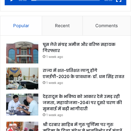
Popular
Recent
Comments
घूस लेते संग्रह अमीन और वरिष्ठ सहायक
गिरफ्तार
1 week ago
राज्य में शत-प्रतिशत लागू होंगे
एनईपी-2020 के प्रावधानः डाॅ. धन सिंह रावत
1 week ago
देहरादून के भविष्य को आकार देने उमड़ रही
जनता, महायोजना-2041 पर दूसरे चरण की
सुनवाई में बढ़ी भागीदारी
1 week ago
श्री दरबार साहिब में गुरु पूर्णिमा पर गुरु
महिमा के दिव्य संदेश से भावविभोर हुई संगतें