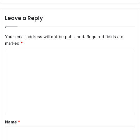
Leave a Reply
Your email address will not be published.
Required fields are
marked
*
C
o
m
m
e
n
t
*
Name
*