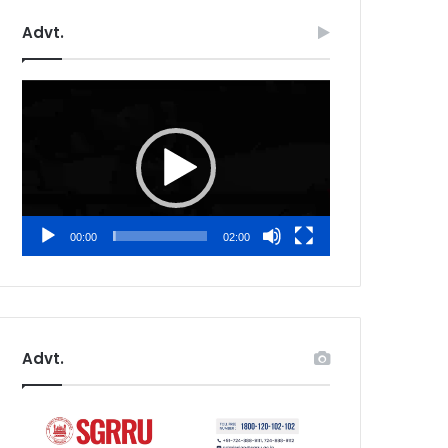
Advt.
Video
Player
00:00
02:00
Advt.