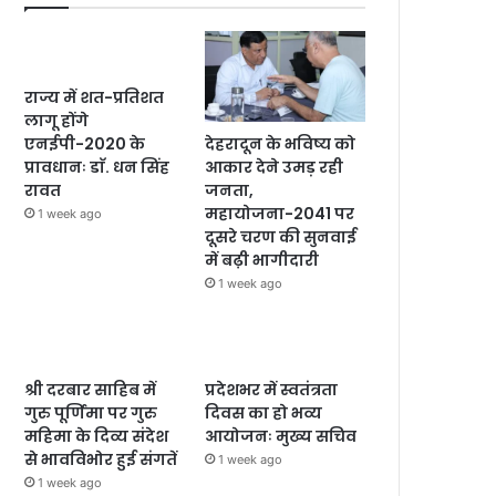
राज्य में शत-प्रतिशत
लागू होंगे
देहरादून के भविष्य को
एनईपी-2020 के
आकार देने उमड़ रही
प्रावधानः डाॅ. धन सिंह
जनता,
रावत
महायोजना-2041 पर
1 week ago
दूसरे चरण की सुनवाई
में बढ़ी भागीदारी
1 week ago
श्री दरबार साहिब में
प्रदेशभर में स्वतंत्रता
गुरु पूर्णिमा पर गुरु
दिवस का हो भव्य
महिमा के दिव्य संदेश
आयोजनः मुख्य सचिव
से भावविभोर हुई संगतें
1 week ago
1 week ago