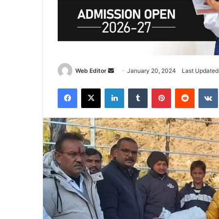
Web Editor
S
January 20, 2024
Last Updated
e
Facebook
X
LinkedIn
Tumblr
Pinterest
Reddit
VK
n
d
a
n
e
m
a
i
l