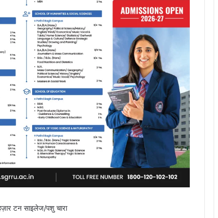
 हज़ार टन साइलेज/पशु चारा