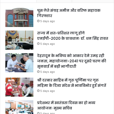
घूस लेते संग्रह अमीन और वरिष्ठ सहायक
गिरफ्तार
5 days ago
राज्य में शत-प्रतिशत लागू होंगे
एनईपी-2020 के प्रावधानः डाॅ. धन सिंह रावत
5 days ago
देहरादून के भविष्य को आकार देने उमड़ रही
जनता, महायोजना-2041 पर दूसरे चरण की
सुनवाई में बढ़ी भागीदारी
5 days ago
श्री दरबार साहिब में गुरु पूर्णिमा पर गुरु
महिमा के दिव्य संदेश से भावविभोर हुई संगतें
5 days ago
प्रदेशभर में स्वतंत्रता दिवस का हो भव्य
आयोजनः मुख्य सचिव
5 days ago