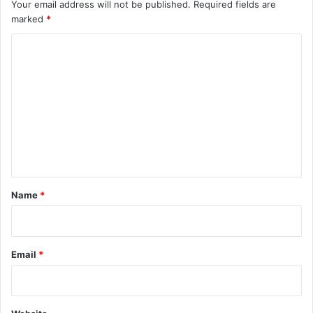
Your email address will not be published.
Required fields are
marked
*
C
o
m
m
e
n
t
*
Name
*
Email
*