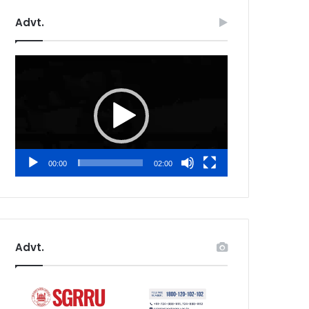
Advt.
Video
Player
00:00
02:00
Advt.