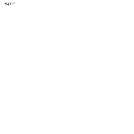
गढ़वाल