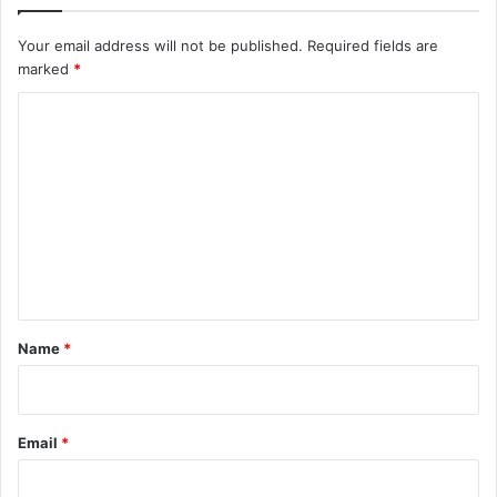
Your email address will not be published.
Required fields are
marked
*
C
o
m
m
e
n
t
*
Name
*
Email
*