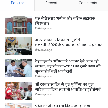
Popular
Recent
Comments
घूस लेते संग्रह अमीन और वरिष्ठ सहायक
गिरफ्तार
6 days ago
राज्य में शत-प्रतिशत लागू होंगे
एनईपी-2020 के प्रावधानः डाॅ. धन सिंह रावत
6 days ago
देहरादून के भविष्य को आकार देने उमड़ रही
जनता, महायोजना-2041 पर दूसरे चरण की
सुनवाई में बढ़ी भागीदारी
6 days ago
श्री दरबार साहिब में गुरु पूर्णिमा पर गुरु
महिमा के दिव्य संदेश से भावविभोर हुई संगतें
6 days ago
प्रदेशभर में स्वतंत्रता दिवस का हो भव्य