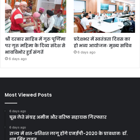
श्री दरबार साहिब में गुरु पूर्णिमा
प्रदेशभर में स्वतंत्रता दिवस का
पर गुरु महिमा के दिव्य संदेश से
हो भव्य आयोजनः मुख्य सचिव
भावविभोर हुई संगतें
6 days ago
6 days ago
Most Viewed Posts
6 days ago
घूस लेते संग्रह अमीन और वरिष्ठ सहायक गिरफ्तार
6 days ago
राज्य में शत-प्रतिशत लागू होंगे एनईपी-2020 के प्रावधानः डाॅ.
धन सिंह रावत