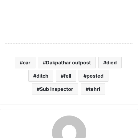
car
Dakpathar outpost
died
ditch
fell
posted
Sub Inspector
tehri