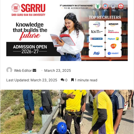
Web Editor
S
March 23, 2025
e
Last Updated: March 23, 2025
0
1 minute read
n
d
a
n
e
m
a