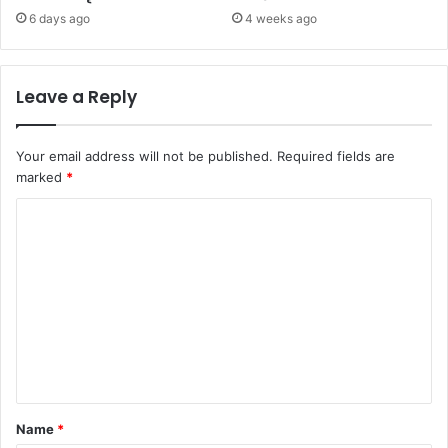
6 days ago
4 weeks ago
Leave a Reply
Your email address will not be published.
Required fields are
marked
*
C
o
m
m
e
n
t
*
Name
*