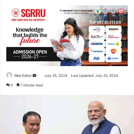
Web Editor
S
July 25, 2024
Last Updated: July 25, 2024
e
0
1 minute read
n
d
a
n
e
m
a