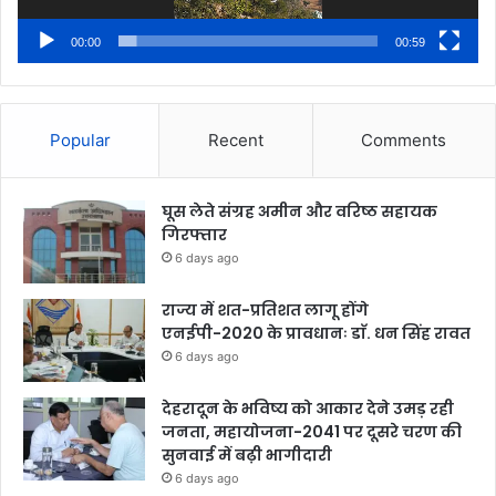
00:00
00:59
Popular
Recent
Comments
घूस लेते संग्रह अमीन और वरिष्ठ सहायक
गिरफ्तार
6 days ago
राज्य में शत-प्रतिशत लागू होंगे
एनईपी-2020 के प्रावधानः डाॅ. धन सिंह रावत
6 days ago
देहरादून के भविष्य को आकार देने उमड़ रही
जनता, महायोजना-2041 पर दूसरे चरण की
सुनवाई में बढ़ी भागीदारी
6 days ago