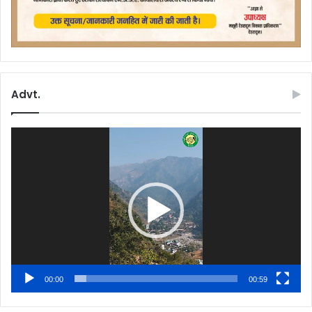
Advt.
Video
Player
00:00
00:59