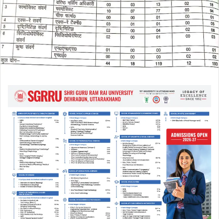
a
i
l