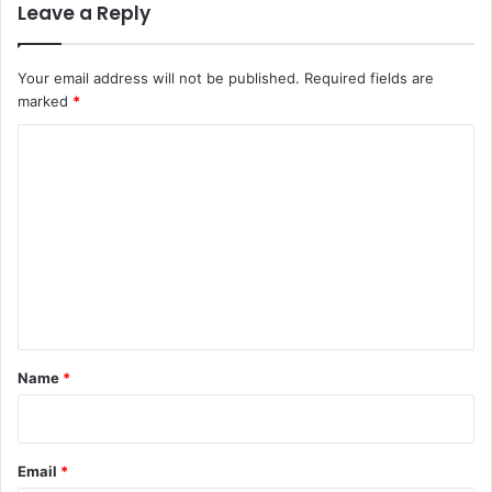
Leave a Reply
Your email address will not be published.
Required fields are
marked
*
C
o
m
m
e
n
t
*
Name
*
Email
*