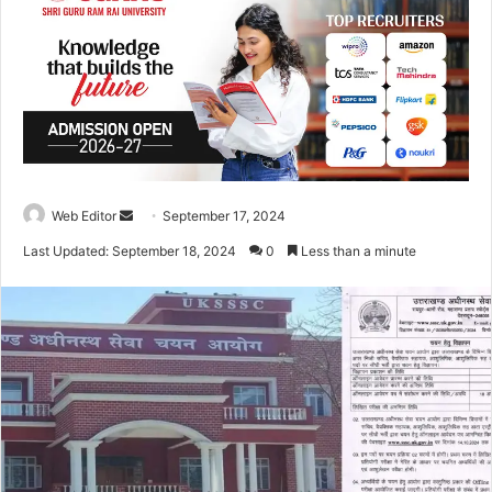
Web Editor
S
September 17, 2024
e
Last Updated: September 18, 2024
0
Less than a minute
n
d
a
n
e
m
a
i
l