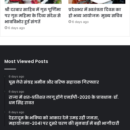
श्री दरबार साहिब में गुरु पूर्णिमा
प्रदेशभर में स्वतंत्रता दिवस का
पर गुरु महिमा के दिव्य संदेश से
हो भव्य आयोजनः मुख्य सचिव
भावविभोर हुई संगतें
6 days ago
6 days ago
Most Viewed Posts
6 days ago
घूस लेते संग्रह अमीन और वरिष्ठ सहायक गिरफ्तार
6 days ago
राज्य में शत-प्रतिशत लागू होंगे एनईपी-2020 के प्रावधानः डाॅ.
धन सिंह रावत
6 days ago
देहरादून के भविष्य को आकार देने उमड़ रही जनता,
महायोजना-2041 पर दूसरे चरण की सुनवाई में बढ़ी भागीदारी