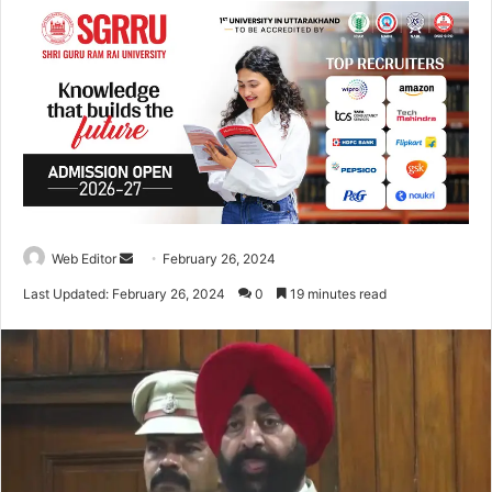
Web Editor
S
February 26, 2024
e
Last Updated: February 26, 2024
0
19 minutes read
n
d
a
n
e
m
a