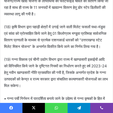
योजना/राज्य खाद्य योजना के लाभार्थियों को फोर्टिफाईड चावल का वितरण किया जा
रहा है साथ ही राज्य के 11 जनपदों में खाद्यान्न वितरण हेतु डोर स्टेप डिलीवरी की
व्यवस्था लागू की गयी है।
(18) कृषि विभाग द्वारा पहाड़ी क्षेत्रों में उगाई जाने वाली मिलेट फसलों यथा-मंडुवा
एवं सांवा को प्रोत्साहित किये जाने हेतु 01 किलोग्राम मण्डुवा प्रतिमाह सार्वजनिक
वितरण प्रणाली के माध्यम से प्रत्येक राशनकार्ड धारकों को “उत्तराखण्ड स्टेट
मिलेट मिशन योजना” के अन्तर्गत वितरित किये जाने का निर्णय लिया गया है।
(19) गन्ना विकास एवं चीनी उद्योग विभाग द्वारा राज्य में खाण्डसारी इकाईयों आदि
को विनियमित किये जाने के दृष्टिगत नियमों का निर्धारण करते हुए वर्ष 2023-24
हेतु नवीन खाण्डसारी नीति प्रख्यापित की गयी है, जिसके अन्तर्गत प्रदेश के गन्ना
उत्पादकों को केन्द्र व राज्य सरकार द्वारा संचालित कल्याणकारी योजनाओं का लाभ
मिल सकेगा।
• गन्ना पर्ची निर्गमन में पारदर्शिता बनाये जाने के उद्देश्य से गन्ना कृषकों के हित में
एस०एम०एस० के माध्यम से गन्ना पर्ची उपलब्ध करायी जा रही है एवं राज्य में गन्ना
सर्वेक्षण कार्य जी०पी०एस० पद्धति से कराया गया है।