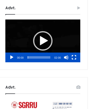
Advt.
Video
Player
00:00
02:00
Advt.