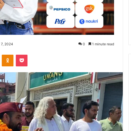
l 7, 2024
0
1 minute read
ontakte
Odnoklassniki
Pocket