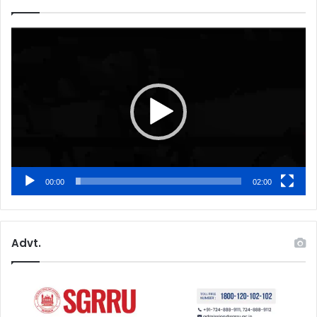
Video
Player
00:00
02:00
Advt.