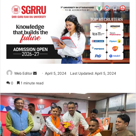
Web Editor
S
April 5, 2024
Last Updated: April 5, 2024
e
0
1 minute read
n
d
a
n
e
m
a