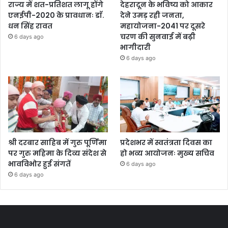
राज्य में शत-प्रतिशत लागू होंगे
देहरादून के भविष्य को आकार
एनईपी-2020 के प्रावधानः डाॅ.
देने उमड़ रही जनता,
धन सिंह रावत
महायोजना-2041 पर दूसरे
चरण की सुनवाई में बढ़ी
6 days ago
भागीदारी
6 days ago
श्री दरबार साहिब में गुरु पूर्णिमा
प्रदेशभर में स्वतंत्रता दिवस का
पर गुरु महिमा के दिव्य संदेश से
हो भव्य आयोजनः मुख्य सचिव
भावविभोर हुई संगतें
6 days ago
6 days ago