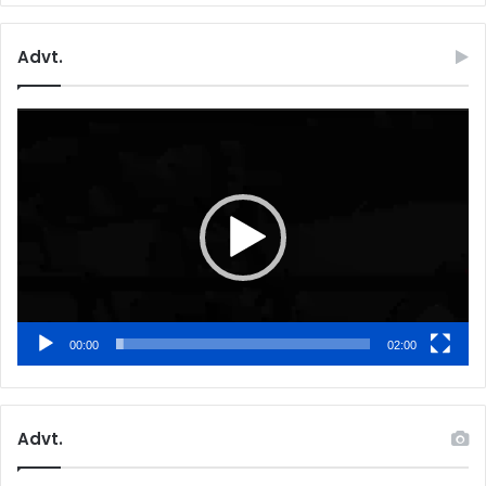
Advt.
Video
Player
00:00
02:00
Advt.