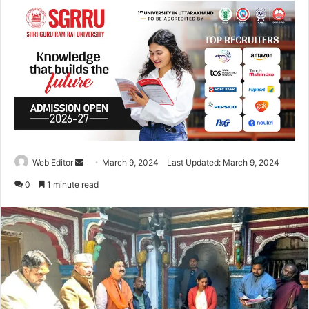
Web Editor
S
March 9, 2024
Last Updated: March 9, 2024
e
0
1 minute read
n
d
a
n
e
m
a