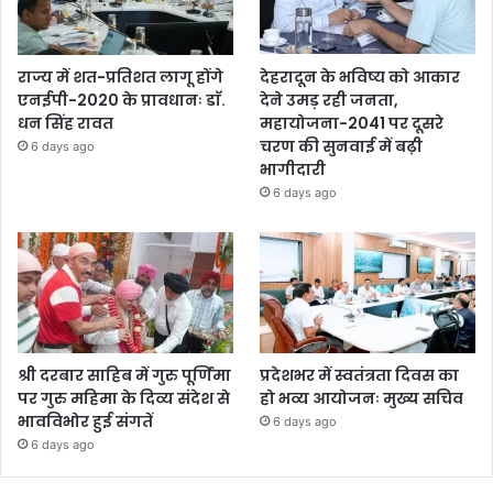
राज्य में शत-प्रतिशत लागू होंगे
देहरादून के भविष्य को आकार
एनईपी-2020 के प्रावधानः डाॅ.
देने उमड़ रही जनता,
धन सिंह रावत
महायोजना-2041 पर दूसरे
चरण की सुनवाई में बढ़ी
6 days ago
भागीदारी
6 days ago
श्री दरबार साहिब में गुरु पूर्णिमा
प्रदेशभर में स्वतंत्रता दिवस का
पर गुरु महिमा के दिव्य संदेश से
हो भव्य आयोजनः मुख्य सचिव
भावविभोर हुई संगतें
6 days ago
6 days ago