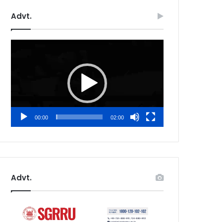
Advt.
Video
Player
00:00
02:00
Advt.