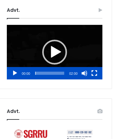
Advt.
Video
Player
00:00
02:00
Advt.