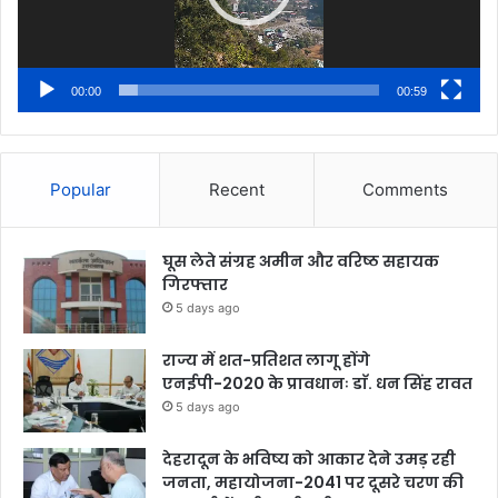
00:00
00:59
Popular
Recent
Comments
घूस लेते संग्रह अमीन और वरिष्ठ सहायक
गिरफ्तार
5 days ago
राज्य में शत-प्रतिशत लागू होंगे
एनईपी-2020 के प्रावधानः डाॅ. धन सिंह रावत
5 days ago
देहरादून के भविष्य को आकार देने उमड़ रही
जनता, महायोजना-2041 पर दूसरे चरण की