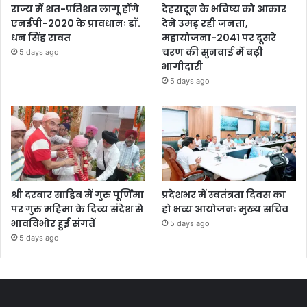
राज्य में शत-प्रतिशत लागू होंगे
देहरादून के भविष्य को आकार
एनईपी-2020 के प्रावधानः डाॅ.
देने उमड़ रही जनता,
धन सिंह रावत
महायोजना-2041 पर दूसरे
चरण की सुनवाई में बढ़ी
5 days ago
भागीदारी
5 days ago
श्री दरबार साहिब में गुरु पूर्णिमा
प्रदेशभर में स्वतंत्रता दिवस का
पर गुरु महिमा के दिव्य संदेश से
हो भव्य आयोजनः मुख्य सचिव
भावविभोर हुई संगतें
5 days ago
5 days ago