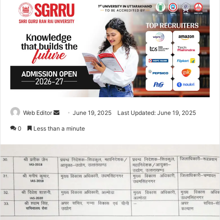
Web Editor
S
June 19, 2025
Last Updated: June 19, 2025
e
0
Less than a minute
n
d
a
n
e
m
a
i