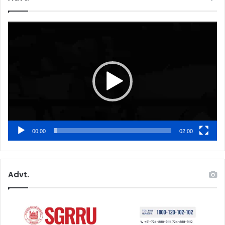
Video
Player
00:00
02:00
Advt.