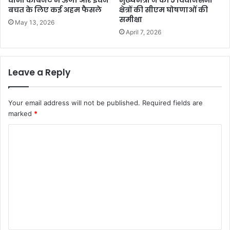
धामी कैबिनेट में ऊर्जा और ईंधन
मुख्यमंत्री ने की 5 विधानसभा
बचत के लिए कई अहम फैसले
क्षेत्रों की सीएम घोषणाओं की
समीक्षा
May 13, 2026
April 7, 2026
Leave a Reply
Your email address will not be published.
Required fields are
marked
*
C
o
m
m
e
n
t