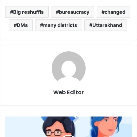
Big reshuffls
bureaucracy
changed
DMs
many districts
Uttarakhand
Web Editor