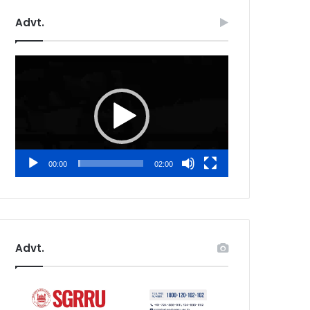
Advt.
Video
Player
00:00
02:00
Advt.