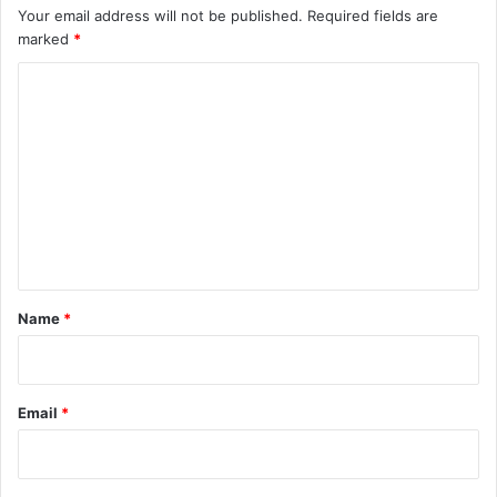
Your email address will not be published.
Required fields are
marked
*
C
o
m
m
e
n
t
*
Name
*
Email
*