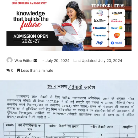
Web Editor
S
July 20, 2024
Last Updated: July 20, 2024
e
0
Less than a minute
n
d
a
n
e
m
a
i
l