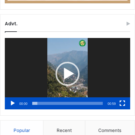
Advt.
Video
Player
00:00
00:59
Popular
Recent
Comments