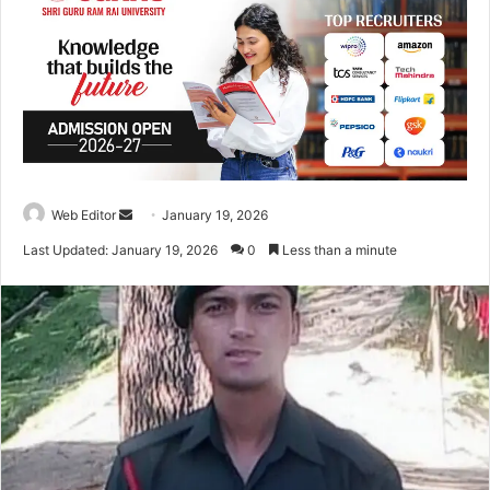
Web Editor
S
January 19, 2026
e
Last Updated: January 19, 2026
0
Less than a minute
n
d
a
n
e
m
a
i
l