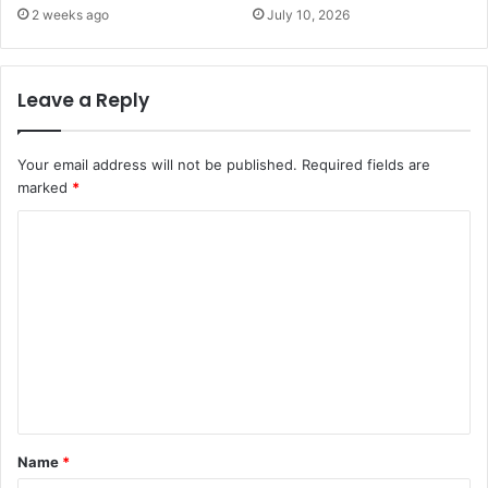
2 weeks ago
July 10, 2026
Leave a Reply
Your email address will not be published.
Required fields are
marked
*
C
o
m
m
e
n
t
*
Name
*