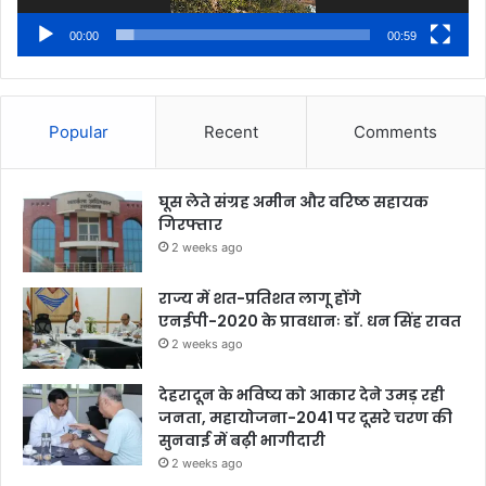
00:00
00:59
Popular
Recent
Comments
घूस लेते संग्रह अमीन और वरिष्ठ सहायक
गिरफ्तार
2 weeks ago
राज्य में शत-प्रतिशत लागू होंगे
एनईपी-2020 के प्रावधानः डाॅ. धन सिंह रावत
2 weeks ago
देहरादून के भविष्य को आकार देने उमड़ रही
जनता, महायोजना-2041 पर दूसरे चरण की
सुनवाई में बढ़ी भागीदारी
2 weeks ago