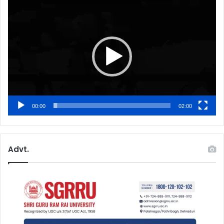
Video
Player
00:00
02:00
Advt.