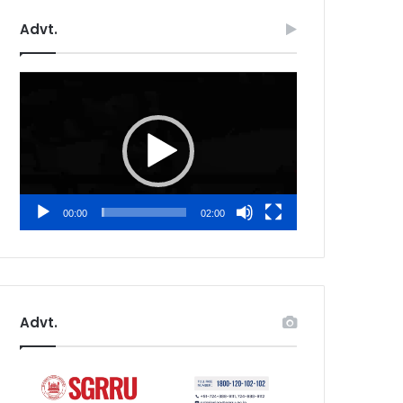
Advt.
Video
Player
00:00
02:00
Advt.