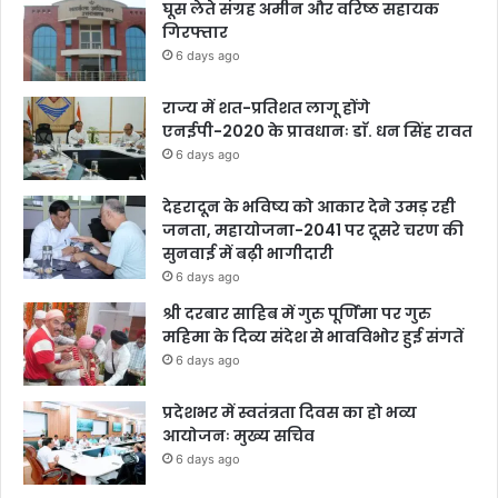
घूस लेते संग्रह अमीन और वरिष्ठ सहायक
गिरफ्तार
6 days ago
राज्य में शत-प्रतिशत लागू होंगे
एनईपी-2020 के प्रावधानः डाॅ. धन सिंह रावत
6 days ago
देहरादून के भविष्य को आकार देने उमड़ रही
जनता, महायोजना-2041 पर दूसरे चरण की
सुनवाई में बढ़ी भागीदारी
6 days ago
श्री दरबार साहिब में गुरु पूर्णिमा पर गुरु
महिमा के दिव्य संदेश से भावविभोर हुई संगतें
6 days ago
प्रदेशभर में स्वतंत्रता दिवस का हो भव्य
आयोजनः मुख्य सचिव
6 days ago