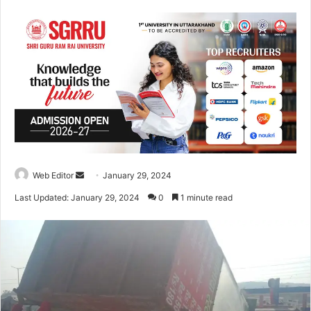
Web Editor
S
January 29, 2024
e
Last Updated: January 29, 2024
0
1 minute read
n
d
a
n
e
m
a