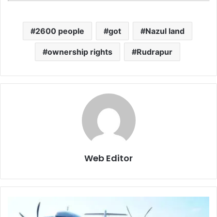
2600 people
got
Nazul land
ownership rights
Rudrapur
Web Editor