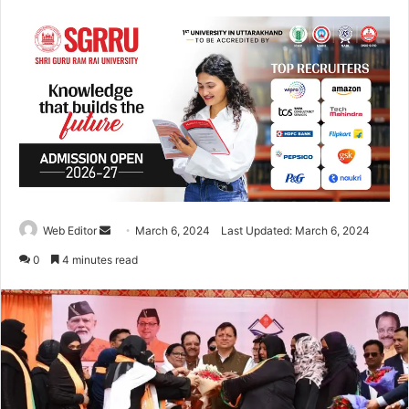
Web Editor
S
March 6, 2024
Last Updated: March 6, 2024
e
0
4 minutes read
n
d
a
n
e
m
a