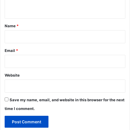
n
t
*
Name
*
Email
*
Website
Save my name, email, and website in this browser for the next
time I comment.