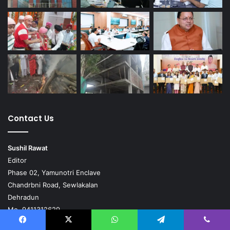
Contact Us
Sushil Rawat
Editor
Phase 02, Yamunotri Enclave
Chandrbni Road, Sewlakalan
Dehradun
Mo. 9411312629