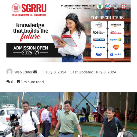
Web Editor
S
July 8, 2024
Last Updated: July 8, 2024
e
0
1 minute read
n
d
a
n
e
m
a