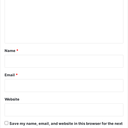
m
m
e
n
t
*
Name
*
Email
*
Website
Save my name, email, and website in this browser for the next